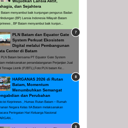
Wujudkan Lansia Aktif,
ahagia, dan Sejahtera
 Batam menyambut baik kunjungan pengurus Badan
rlindungan (BP) Lansia Indonesia Wilayah Batam
prinews , BP Batam menyambut baik kunjun...
PLN Batam dan Equator Gate
System Perkuat Ekosistem
Digital melalui Pembangunan
ata Center di Batam
 PLN Batam bersama PT Equator Gate System
tam melaksanakan penandatanganan Perjanjian Jual
li Tenaga Listrik (PJBTL),Foto:PLN batam Ke...
HARGANAS 2026 di Rutan
Batam, Momentum
Menumbuhkan Semangat
engabdian dan Perubahan
to:ist Keprinews , Humas Rutan Batam – Rumah
hanan Negara Kelas IIA Batam melaksanakan
acara Peringatan Hari Keluarga Nasional
ARGAN...