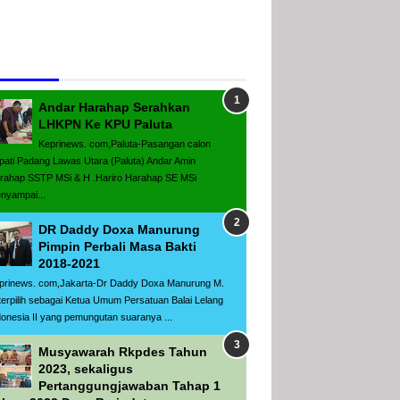
populer
Andar Harahap Serahkan
LHKPN Ke KPU Paluta
Keprinews. com,Paluta-Pasangan calon
pati Padang Lawas Utara (Paluta) Andar Amin
rahap SSTP MSi & H .Hariro Harahap SE MSi
nyampai...
DR Daddy Doxa Manurung
Pimpin Perbali Masa Bakti
2018-2021
prinews. com,Jakarta-Dr Daddy Doxa Manurung M.
terpilih sebagai Ketua Umum Persatuan Balai Lelang
donesia II yang pemungutan suaranya ...
Musyawarah Rkpdes Tahun
2023, sekaligus
Pertanggungjawaban Tahap 1