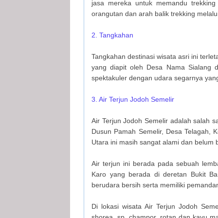
jasa mereka untuk memandu trekking 
orangutan dan arah balik trekking mela
2. Tangkahan
Tangkahan destinasi wisata asri ini ter
yang diapit oleh Desa Nama Sialang
spektakuler dengan udara segarnya yan
3. Air Terjun Jodoh Semelir
Air Terjun Jodoh Semelir adalah salah 
Dusun Pamah Semelir, Desa Telagah, Ke
Utara ini masih sangat alami dan belum 
Air terjun ini berada pada sebuah le
Karo yang berada di deretan Bukit Bari
berudara bersih serta memiliki pemanda
Di lokasi wisata Air Terjun Jodoh Seme
shorea. sp, champor, rotan dan kayu ma