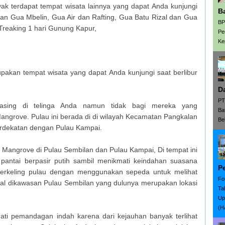
ak terdapat tempat wisata lainnya yang dapat Anda kunjungi
B
an Gua Mbelin, Gua Air dan Rafting, Gua Batu Rizal dan Gua
BP
Treaking 1 hari Gunung Kapur,
Pe
Ke
akan tempat wisata yang dapat Anda kunjungi saat berlibur
D
PT
asing di telinga Anda namun tidak bagi mereka yang
Ba
angrove. Pulau ini berada di di wilayah Kecamatan Pangkalan
Be
rdekatan dengan Pulau Kampai.
 Mangrove di Pulau Sembilan dan Pulau Kampai, Di tempat ini
pantai berpasir putih sambil menikmati keindahan suasana
P
berkeling pulau dengan menggunakan sepeda untuk melihat
Fo
al dikawasan Pulau Sembilan yang dulunya merupakan lokasi
Ta
Up
(H
ti pemandagan indah karena dari kejauhan banyak terlihat