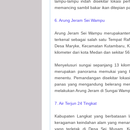
lampu-lampu indah disekitar lokasi pe
memancing sambil bakar ikan ditepian pa
6. Arung Jeram Sei Wampu
Arung Jeram Sei Wampu merupakantemp
terkenal sebagai salah satu Tempat Rafl
Desa Maryke, Kecamatan Kutambaru, Kab
kilometer dari kota Medan dan sekitar 56 
Menyelusuri sungai sepanjang 13 kilo
merupakan panorama memukai yang be
menentu. Pemandangan disekitar lokasi
panas yang mengandung belerang mer
melakukan Arung Jeram di Sungai Wamp
7. Air Terjun 24 Tingkat
Kabupaten Langkat yang berbatasan 
keragaman keindahan alam yang menarik 
yang terletak di Desa Sei Musam, K