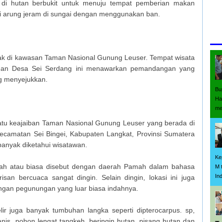
di hutan berbukit untuk menuju tempat pemberian makan
lui arung jeram di sungai dengan menggunakan ban.
Ter
letak di kawasan Taman Nasional Gunung Leuser. Tempat wisata
 dan Desa Sei Serdang ini menawarkan pemandangan yang
g menyejukkan.
Bu
Ha
me
satu keajaiban Taman Nasional Gunung Leuser yang berada di
camatan Sei Bingei, Kabupaten Langkat, Provinsi Sumatera
banyak diketahui wisatawan.
Ke
mbah atau biasa disebut dengan daerah Pamah dalam bahasa
M 
In
san bercuaca sangat dingin. Selain dingin, lokasi ini juga
ngan pegunungan yang luar biasa indahnya.
lir juga banyak tumbuhan langka seperti dipterocarpus. sp,
nis, pohon lengat tangkeh, beringin hutan, pisang hutan dan