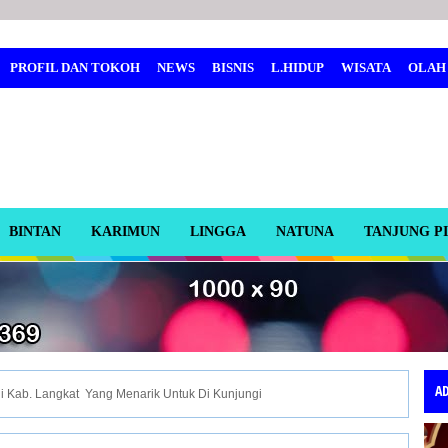
PROFIL DAN TOKOH
NEWS
BISNIS
L.HIDUP
WISATA
OLAH
BINTAN
KARIMUN
LINGGA
NATUNA
TANJUNG P
A
i Kab. Langkat Yang Menarik Untuk Di Kunjungi