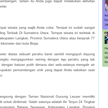
rtambangan. Selain itu Anda juga dapat melakukan aktivitas
ntai.
Ke
Po
Ja
at wisata yang wajib Anda coba. Tempat ini sudah sangat
ing Terbaik Di Sumatera Utara. Tempat wisata ini terletak di
upaten Langkat, Provinsi Sumatera Utara atau berjarak 77
kilometer dari kota Binjai.
Ha
Ke
meter diatas sebuah perahu karet sambil mengayuh dayung
Ul
gitu mengagumkan seiring dengan laju perahu yang tak
Ke
 dengan batuan putih dimana dari sela-selanya mengalir air
upakan pemandangan unik yang dapat Anda saksikan saat
u.
langsung dengan Taman Nasional Gunung Leuser memiliki
untuk dinikmati. Salah satunya adalah Air Terjun 24 Tingkat
ecamatan Batang Serangan, Kabupaten Langkat, Provinsi