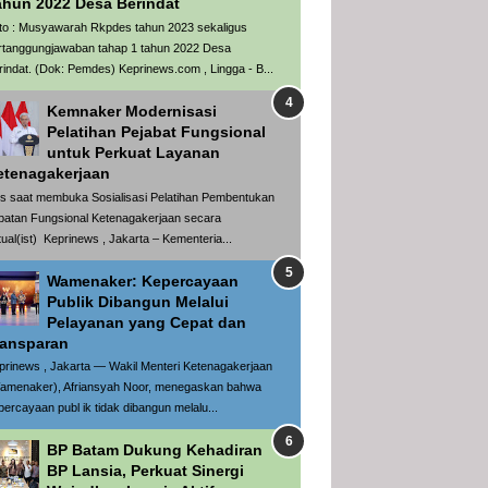
ahun 2022 Desa Berindat
to : Musyawarah Rkpdes tahun 2023 sekaligus
rtanggungjawaban tahap 1 tahun 2022 Desa
rindat. (Dok: Pemdes) Keprinews.com , Lingga - B...
Kemnaker Modernisasi
Pelatihan Pejabat Fungsional
untuk Perkuat Layanan
etenagakerjaan
is saat membuka Sosialisasi Pelatihan Pembentukan
batan Fungsional Ketenagakerjaan secara
rtual(ist) Keprinews , Jakarta – Kementeria...
Wamenaker: Kepercayaan
Publik Dibangun Melalui
Pelayanan yang Cepat dan
ransparan
prinews , Jakarta — Wakil Menteri Ketenagakerjaan
amenaker), Afriansyah Noor, menegaskan bahwa
percayaan publ ik tidak dibangun melalu...
BP Batam Dukung Kehadiran
BP Lansia, Perkuat Sinergi