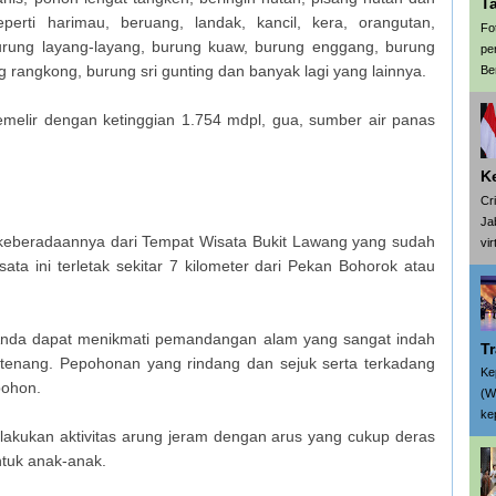
T
erti harimau, beruang, landak, kancil, kera, orangutan,
Fo
urung layang-layang, burung kuaw, burung enggang, burung
pe
ng rangkong, burung sri gunting dan banyak lagi yang lainnya.
Be
emelir dengan ketinggian 1.754 mdpl, gua, sumber air panas
K
Cr
Ja
keberadaannya dari Tempat Wisata Bukit Lawang yang sudah
vi
ta ini terletak sekitar 7 kilometer dari Pekan Bohorok atau
 Anda dapat menikmati pemandangan alam yang sangat indah
T
enang. Pepohonan yang rindang dan sejuk serta terkadang
Ke
pohon.
(W
ke
elakukan aktivitas arung jeram dengan arus yang cukup deras
ntuk anak-anak.