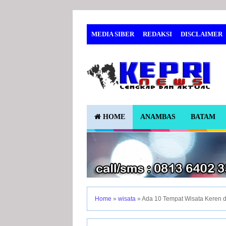
MEDIA SIBER
REDAKSI
DISCLAIMER
KESEHATAN
HOME
ANAMBAS
BATAM
Home
»
wisata
»
Ada 10 Tempat Wisata Keren d