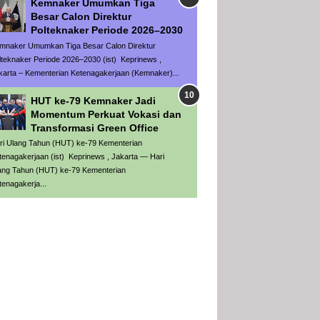
Kemnaker Umumkan Tiga
Besar Calon Direktur
Polteknaker Periode 2026–2030
mnaker Umumkan Tiga Besar Calon Direktur
lteknaker Periode 2026–2030 (ist) Keprinews ,
karta – Kementerian Ketenagakerjaan (Kemnaker)...
HUT ke-79 Kemnaker Jadi
Momentum Perkuat Vokasi dan
Transformasi Green Office
ri Ulang Tahun (HUT) ke-79 Kementerian
tenagakerjaan (ist) Keprinews , Jakarta — Hari
ang Tahun (HUT) ke-79 Kementerian
tenagakerja...