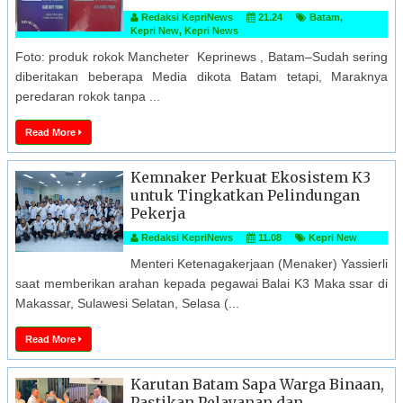
Redaksi KepriNews
21.24
Batam
,
Kepri New
,
Kepri News
Foto: produk rokok Mancheter Keprinews , Batam–Sudah sering
diberitakan beberapa Media dikota Batam tetapi, Maraknya
peredaran rokok tanpa ...
Read More
Kemnaker Perkuat Ekosistem K3
untuk Tingkatkan Pelindungan
Pekerja
Redaksi KepriNews
11.08
Kepri New
Menteri Ketenagakerjaan (Menaker) Yassierli
saat memberikan arahan kepada pegawai Balai K3 Maka ssar di
Makassar, Sulawesi Selatan, Selasa (...
Read More
Karutan Batam Sapa Warga Binaan,
Pastikan Pelayanan dan