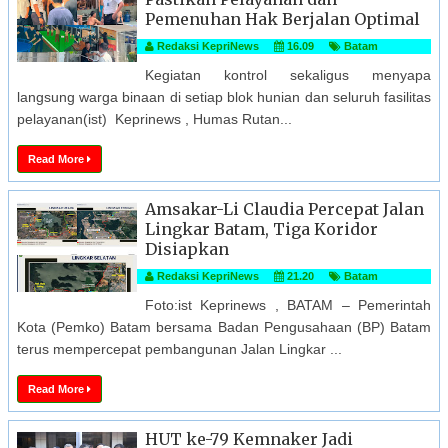
Pemenuhan Hak Berjalan Optimal
Redaksi KepriNews
16.09
Batam
Kegiatan kontrol sekaligus menyapa
langsung warga binaan di setiap blok hunian dan seluruh fasilitas
pelayanan(ist) Keprinews , Humas Rutan...
Read More
Amsakar-Li Claudia Percepat Jalan
Lingkar Batam, Tiga Koridor
Disiapkan
Redaksi KepriNews
21.20
Batam
Foto:ist Keprinews , BATAM – Pemerintah
Kota (Pemko) Batam bersama Badan Pengusahaan (BP) Batam
terus mempercepat pembangunan Jalan Lingkar ...
Read More
HUT ke-79 Kemnaker Jadi