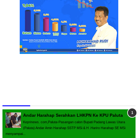
Terpopuler
Andar Harahap Serahkan LHKPN Ke KPU Paluta
Keprinews. com,Paluta-Pasangan calon Bupati Padang Lawas Utara
(Paluta) Andar Amin Harahap SSTP MSi & H .Hariro Harahap SE MSi
menyampai...