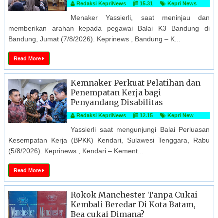
Redaksi KepriNews
15.31
Kepri News
Menaker Yassierli, saat meninjau dan
memberikan arahan kepada pegawai Balai K3 Bandung di
Bandung, Jumat (7/8/2026). Keprinews , Bandung – K...
Read More
Kemnaker Perkuat Pelatihan dan
Penempatan Kerja bagi
Penyandang Disabilitas
Redaksi KepriNews
12.15
Kepri New
Yassierli saat mengunjungi Balai Perluasan
Kesempatan Kerja (BPKK) Kendari, Sulawesi Tenggara, Rabu
(5/8/2026). Keprinews , Kendari – Kement...
Read More
Rokok Manchester Tanpa Cukai
Kembali Beredar Di Kota Batam,
Bea cukai Dimana?