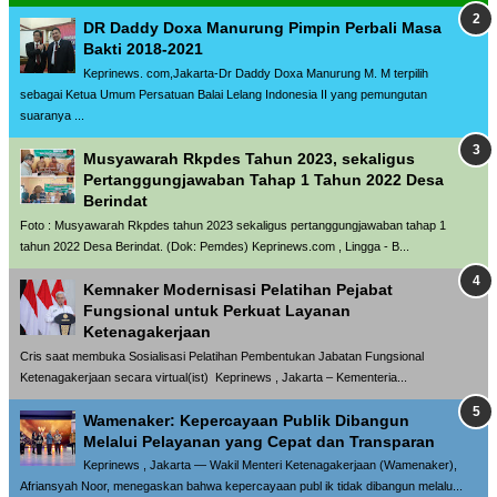
DR Daddy Doxa Manurung Pimpin Perbali Masa
Bakti 2018-2021
Keprinews. com,Jakarta-Dr Daddy Doxa Manurung M. M terpilih
sebagai Ketua Umum Persatuan Balai Lelang Indonesia II yang pemungutan
suaranya ...
Musyawarah Rkpdes Tahun 2023, sekaligus
Pertanggungjawaban Tahap 1 Tahun 2022 Desa
Berindat
Foto : Musyawarah Rkpdes tahun 2023 sekaligus pertanggungjawaban tahap 1
tahun 2022 Desa Berindat. (Dok: Pemdes) Keprinews.com , Lingga - B...
Kemnaker Modernisasi Pelatihan Pejabat
Fungsional untuk Perkuat Layanan
Ketenagakerjaan
Cris saat membuka Sosialisasi Pelatihan Pembentukan Jabatan Fungsional
Ketenagakerjaan secara virtual(ist) Keprinews , Jakarta – Kementeria...
Wamenaker: Kepercayaan Publik Dibangun
Melalui Pelayanan yang Cepat dan Transparan
Keprinews , Jakarta — Wakil Menteri Ketenagakerjaan (Wamenaker),
Afriansyah Noor, menegaskan bahwa kepercayaan publ ik tidak dibangun melalu...