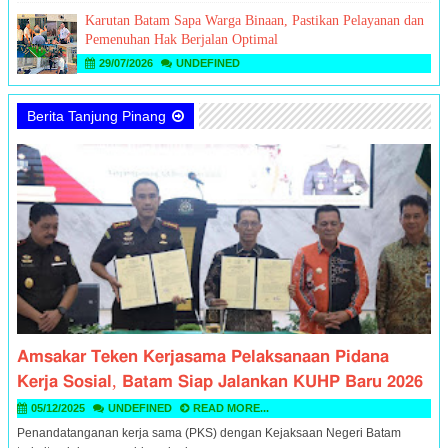
Karutan Batam Sapa Warga Binaan, Pastikan Pelayanan dan
Pemenuhan Hak Berjalan Optimal
29/07/2026
UNDEFINED
Berita Tanjung Pinang
𝗔𝗺𝘀𝗮𝗸𝗮𝗿 𝗧𝗲𝗸𝗲𝗻 𝗞𝗲𝗿𝗷𝗮𝘀𝗮𝗺𝗮 𝗣𝗲𝗹𝗮𝗸𝘀𝗮𝗻𝗮𝗮𝗻 𝗣𝗶𝗱𝗮𝗻𝗮
𝗞𝗲𝗿𝗷𝗮 𝗦𝗼𝘀𝗶𝗮𝗹, 𝗕𝗮𝘁𝗮𝗺 𝗦𝗶𝗮𝗽 𝗝𝗮𝗹𝗮𝗻𝗸𝗮𝗻 𝗞𝗨𝗛𝗣 𝗕𝗮𝗿𝘂 𝟮𝟬𝟮𝟲
05/12/2025
UNDEFINED
READ MORE...
Penandatanganan kerja sama (PKS) dengan Kejaksaan Negeri Batam