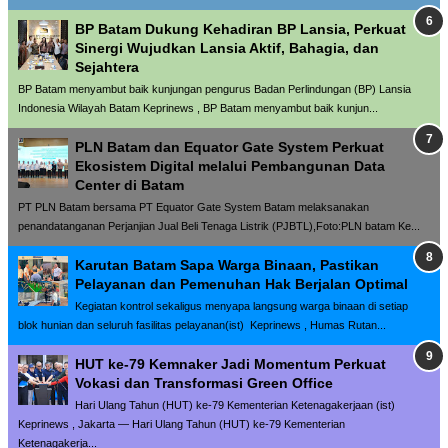
BP Batam Dukung Kehadiran BP Lansia, Perkuat
Sinergi Wujudkan Lansia Aktif, Bahagia, dan
Sejahtera
BP Batam menyambut baik kunjungan pengurus Badan Perlindungan (BP) Lansia
Indonesia Wilayah Batam Keprinews , BP Batam menyambut baik kunjun...
PLN Batam dan Equator Gate System Perkuat
Ekosistem Digital melalui Pembangunan Data
Center di Batam
PT PLN Batam bersama PT Equator Gate System Batam melaksanakan
penandatanganan Perjanjian Jual Beli Tenaga Listrik (PJBTL),Foto:PLN batam Ke...
Karutan Batam Sapa Warga Binaan, Pastikan
Pelayanan dan Pemenuhan Hak Berjalan Optimal
Kegiatan kontrol sekaligus menyapa langsung warga binaan di setiap
blok hunian dan seluruh fasilitas pelayanan(ist) Keprinews , Humas Rutan...
HUT ke-79 Kemnaker Jadi Momentum Perkuat
Vokasi dan Transformasi Green Office
Hari Ulang Tahun (HUT) ke-79 Kementerian Ketenagakerjaan (ist)
Keprinews , Jakarta — Hari Ulang Tahun (HUT) ke-79 Kementerian
Ketenagakerja...