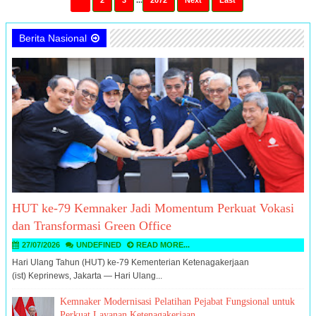
1
2
3
...
2072
Next
Last
Berita Nasional
HUT ke-79 Kemnaker Jadi Momentum Perkuat Vokasi
dan Transformasi Green Office
27/07/2026
UNDEFINED
READ MORE...
Hari Ulang Tahun (HUT) ke-79 Kementerian Ketenagakerjaan
(ist) Keprinews, Jakarta — Hari Ulang...
Kemnaker Modernisasi Pelatihan Pejabat Fungsional untuk
Perkuat Layanan Ketenagakerjaan