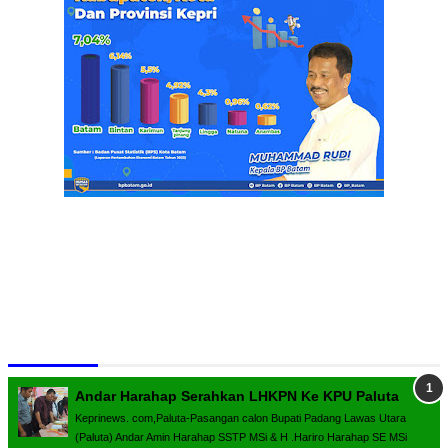
Terpopuler
Andar Harahap Serahkan LHKPN Ke KPU Paluta
Keprinews. com,Paluta-Pasangan calon Bupati Padang Lawas Utara
(Paluta) Andar Amin Harahap SSTP MSi & H .Hariro Harahap SE MSi