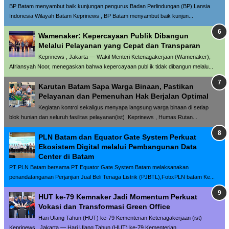
BP Batam menyambut baik kunjungan pengurus Badan Perlindungan (BP) Lansia
Indonesia Wilayah Batam Keprinews , BP Batam menyambut baik kunjun...
Wamenaker: Kepercayaan Publik Dibangun
Melalui Pelayanan yang Cepat dan Transparan
Keprinews , Jakarta — Wakil Menteri Ketenagakerjaan (Wamenaker),
Afriansyah Noor, menegaskan bahwa kepercayaan publ ik tidak dibangun melalu...
Karutan Batam Sapa Warga Binaan, Pastikan
Pelayanan dan Pemenuhan Hak Berjalan Optimal
Kegiatan kontrol sekaligus menyapa langsung warga binaan di setiap
blok hunian dan seluruh fasilitas pelayanan(ist) Keprinews , Humas Rutan...
PLN Batam dan Equator Gate System Perkuat
Ekosistem Digital melalui Pembangunan Data
Center di Batam
PT PLN Batam bersama PT Equator Gate System Batam melaksanakan
penandatanganan Perjanjian Jual Beli Tenaga Listrik (PJBTL),Foto:PLN batam Ke...
HUT ke-79 Kemnaker Jadi Momentum Perkuat
Vokasi dan Transformasi Green Office
Hari Ulang Tahun (HUT) ke-79 Kementerian Ketenagakerjaan (ist)
Keprinews , Jakarta — Hari Ulang Tahun (HUT) ke-79 Kementerian