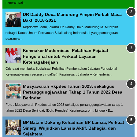
menyampai...
DR Daddy Doxa Manurung Pimpin Perbali Masa
Bakti 2018-2021
Keprinews. com,Jakarta-Dr Daddy Doxa Manurung M. M terpilih
sebagai Ketua Umum Persatuan Balai Lelang Indonesia II yang pemungutan
suaranya ...
Kemnaker Modernisasi Pelatihan Pejabat
Fungsional untuk Perkuat Layanan
Ketenagakerjaan
Cris saat membuka Sosialisasi Pelatihan Pembentukan Jabatan Fungsional
Ketenagakerjaan secara virtual(ist) Keprinews , Jakarta – Kementeria...
Musyawarah Rkpdes Tahun 2023, sekaligus
Pertanggungjawaban Tahap 1 Tahun 2022 Desa
Berindat
Foto : Musyawarah Rkpdes tahun 2023 sekaligus pertanggungjawaban tahap 1
tahun 2022 Desa Berindat. (Dok: Pemdes) Keprinews.com , Lingga - B...
BP Batam Dukung Kehadiran BP Lansia, Perkuat
Sinergi Wujudkan Lansia Aktif, Bahagia, dan
Sejahtera