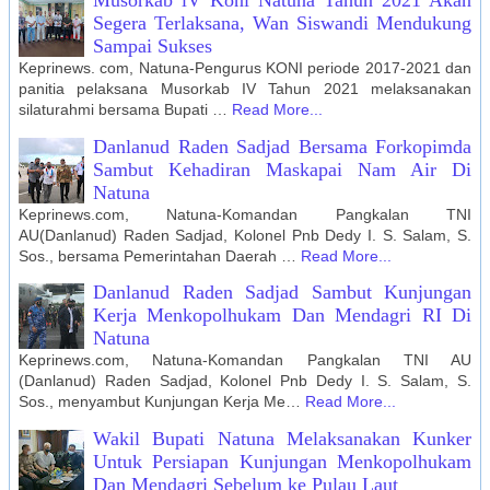
Musorkab lV Koni Natuna Tahun 2021 Akan
Segera Terlaksana, Wan Siswandi Mendukung
Sampai Sukses
Keprinews. com, Natuna-Pengurus KONI periode 2017-2021 dan
panitia pelaksana Musorkab IV Tahun 2021 melaksanakan
silaturahmi bersama Bupati …
Read More...
Danlanud Raden Sadjad Bersama Forkopimda
Sambut Kehadiran Maskapai Nam Air Di
Natuna
Keprinews.com, Natuna-Komandan Pangkalan TNI
AU(Danlanud) Raden Sadjad, Kolonel Pnb Dedy I. S. Salam, S.
Sos., bersama Pemerintahan Daerah …
Read More...
Danlanud Raden Sadjad Sambut Kunjungan
Kerja Menkopolhukam Dan Mendagri RI Di
Natuna
Keprinews.com, Natuna-Komandan Pangkalan TNI AU
(Danlanud) Raden Sadjad, Kolonel Pnb Dedy I. S. Salam, S.
Sos., menyambut Kunjungan Kerja Me…
Read More...
Wakil Bupati Natuna Melaksanakan Kunker
Untuk Persiapan Kunjungan Menkopolhukam
Dan Mendagri Sebelum ke Pulau Laut