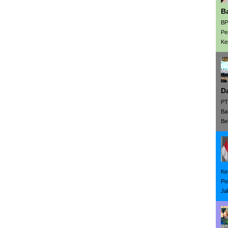
B
BP
Pe
Ke
D
PT
Ba
Be
Ke
Po
Ja