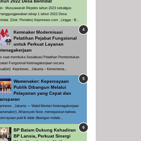
ahun 2022 Desa Berindat
to : Musyawarah Rkpdes tahun 2023 sekaligus
rtanggungjawaban tahap 1 tahun 2022 Desa
rindat. (Dok: Pemdes) Keprinews.com , Lingga - B...
Kemnaker Modernisasi
Pelatihan Pejabat Fungsional
untuk Perkuat Layanan
etenagakerjaan
is saat membuka Sosialisasi Pelatihan Pembentukan
batan Fungsional Ketenagakerjaan secara
rtual(ist) Keprinews , Jakarta – Kementeria...
Wamenaker: Kepercayaan
Publik Dibangun Melalui
Pelayanan yang Cepat dan
ransparan
prinews , Jakarta — Wakil Menteri Ketenagakerjaan
amenaker), Afriansyah Noor, menegaskan bahwa
percayaan publ ik tidak dibangun melalu...
BP Batam Dukung Kehadiran
BP Lansia, Perkuat Sinergi