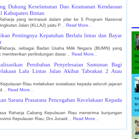
nang Dukung Keselamatan Dan Keamanan Kendaraan
ll Kabupaten Bintan
Raharja yang termasuk dalam pilar ke 5 Program Nasional
Ter
Angkutan Jalan (KLLAJ) yaitu P…
Read More...
ikan Pentingnya Kepatuhan Berlalu lintas dan Bayar
r
 Raharja, sebagai Badan Usaha Milik Negara (BUMN) yang
uk memberikan perlindungan dasar…
Read More...
Bu
Ha
ialisasikan Perubahan Penyelesaian Santunan Bagi
me
lakaan Lalu Lintas Jalan Akibat Tabrakan 2 Atau
Kepulauan Riau melakukan sosialisasi kepada seluruh jajaran
s d…
Read More...
Ke
hkan Sarana Prasarana Pencegahan Kecelakaan Kepada
M 
In
 Jasa Raharja Cabang Kepulauan Riau menerima kunjungan
ovinsi Kepulauan Riau, Drs Junaid…
Read More...