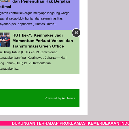
dan Pemenuhan Hak Berjalan
ptimal
giatan kontrol sekaligus menyapa langsung warga
aan di setiap blok hunian dan seluruh fasilitas
layanan(ist) Keprinews , Humas Rutan...
HUT ke-79 Kemnaker Jadi
Momentum Perkuat Vokasi dan
Transformasi Green Office
ri Ulang Tahun (HUT) ke-79 Kementerian
tenagakerjaan (ist) Keprinews , Jakarta — Hari
ang Tahun (HUT) ke-79 Kementerian
tenagakerja...
Powered by
Asi News
UNGAN TERHADAP PROKLAMASI KEMERDEKAAN INDONESIA Proklamasi