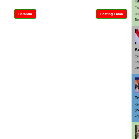
T
Fo
pe
Beranda
Posting Lama
Be
K
Cr
Ja
vi
T
Ke
(W
ke