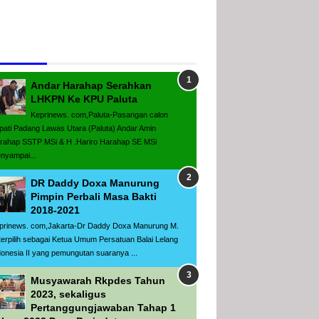
populer
Andar Harahap Serahkan
LHKPN Ke KPU Paluta
Keprinews. com,Paluta-Pasangan calon
pati Padang Lawas Utara (Paluta) Andar Amin
rahap SSTP MSi & H .Hariro Harahap SE MSi
nyampai...
DR Daddy Doxa Manurung
Pimpin Perbali Masa Bakti
2018-2021
prinews. com,Jakarta-Dr Daddy Doxa Manurung M.
terpilih sebagai Ketua Umum Persatuan Balai Lelang
donesia II yang pemungutan suaranya ...
Musyawarah Rkpdes Tahun
2023, sekaligus
Pertanggungjawaban Tahap 1