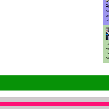
O
Ke
bin
pe
Ha
Ke
Ul
Ke
DUK