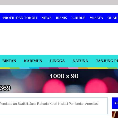
PROFIL DAN TOKOH
NEWS
BISNIS
L.HIDUP
WISATA
OLAH
BINTAN
KARIMUN
LINGGA
NATUNA
TANJUNG P
A
endapatan Swdkllj, Jasa Raharja Kepri Inisiasi Pemberian Apresiasi