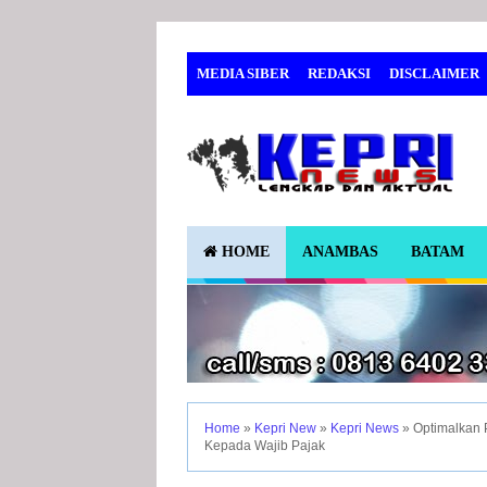
MEDIA SIBER
REDAKSI
DISCLAIMER
KESEHATAN
HOME
ANAMBAS
BATAM
Home
»
Kepri New
»
Kepri News
»
Optimalkan P
Kepada Wajib Pajak