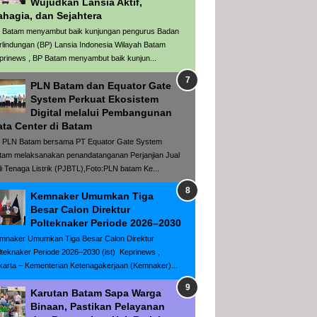
Wujudkan Lansia Aktif,
ahagia, dan Sejahtera
 Batam menyambut baik kunjungan pengurus Badan
rlindungan (BP) Lansia Indonesia Wilayah Batam
prinews , BP Batam menyambut baik kunjun...
PLN Batam dan Equator Gate
System Perkuat Ekosistem
Digital melalui Pembangunan
ata Center di Batam
 PLN Batam bersama PT Equator Gate System
tam melaksanakan penandatanganan Perjanjian Jual
li Tenaga Listrik (PJBTL),Foto:PLN batam Ke...
Kemnaker Umumkan Tiga
Besar Calon Direktur
Polteknaker Periode 2026–2030
mnaker Umumkan Tiga Besar Calon Direktur
lteknaker Periode 2026–2030 (ist) Keprinews ,
karta – Kementerian Ketenagakerjaan (Kemnaker)...
Karutan Batam Sapa Warga
Binaan, Pastikan Pelayanan