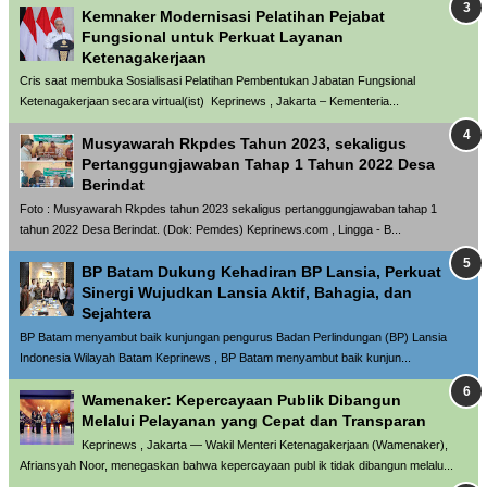
Kemnaker Modernisasi Pelatihan Pejabat
Fungsional untuk Perkuat Layanan
Ketenagakerjaan
Cris saat membuka Sosialisasi Pelatihan Pembentukan Jabatan Fungsional
Ketenagakerjaan secara virtual(ist) Keprinews , Jakarta – Kementeria...
Musyawarah Rkpdes Tahun 2023, sekaligus
Pertanggungjawaban Tahap 1 Tahun 2022 Desa
Berindat
Foto : Musyawarah Rkpdes tahun 2023 sekaligus pertanggungjawaban tahap 1
tahun 2022 Desa Berindat. (Dok: Pemdes) Keprinews.com , Lingga - B...
BP Batam Dukung Kehadiran BP Lansia, Perkuat
Sinergi Wujudkan Lansia Aktif, Bahagia, dan
Sejahtera
BP Batam menyambut baik kunjungan pengurus Badan Perlindungan (BP) Lansia
Indonesia Wilayah Batam Keprinews , BP Batam menyambut baik kunjun...
Wamenaker: Kepercayaan Publik Dibangun
Melalui Pelayanan yang Cepat dan Transparan
Keprinews , Jakarta — Wakil Menteri Ketenagakerjaan (Wamenaker),
Afriansyah Noor, menegaskan bahwa kepercayaan publ ik tidak dibangun melalu...