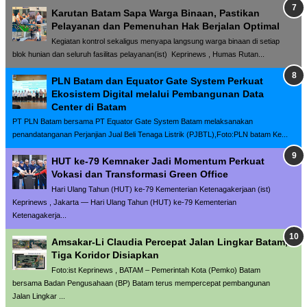
Karutan Batam Sapa Warga Binaan, Pastikan
Pelayanan dan Pemenuhan Hak Berjalan Optimal
Kegiatan kontrol sekaligus menyapa langsung warga binaan di setiap
blok hunian dan seluruh fasilitas pelayanan(ist) Keprinews , Humas Rutan...
PLN Batam dan Equator Gate System Perkuat
Ekosistem Digital melalui Pembangunan Data
Center di Batam
PT PLN Batam bersama PT Equator Gate System Batam melaksanakan
penandatanganan Perjanjian Jual Beli Tenaga Listrik (PJBTL),Foto:PLN batam Ke...
HUT ke-79 Kemnaker Jadi Momentum Perkuat
Vokasi dan Transformasi Green Office
Hari Ulang Tahun (HUT) ke-79 Kementerian Ketenagakerjaan (ist)
Keprinews , Jakarta — Hari Ulang Tahun (HUT) ke-79 Kementerian
Ketenagakerja...
Amsakar-Li Claudia Percepat Jalan Lingkar Batam,
Tiga Koridor Disiapkan
Foto:ist Keprinews , BATAM – Pemerintah Kota (Pemko) Batam
bersama Badan Pengusahaan (BP) Batam terus mempercepat pembangunan
Jalan Lingkar ...