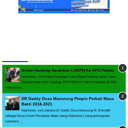
Terpopuler
Andar Harahap Serahkan LHKPN Ke KPU Paluta
Keprinews. com,Paluta-Pasangan calon Bupati Padang Lawas Utara
(Paluta) Andar Amin Harahap SSTP MSi & H .Hariro Harahap SE MSi
menyampai...
DR Daddy Doxa Manurung Pimpin Perbali Masa
Bakti 2018-2021
Keprinews. com,Jakarta-Dr Daddy Doxa Manurung M. M terpilih
sebagai Ketua Umum Persatuan Balai Lelang Indonesia II yang pemungutan
suaranya ...