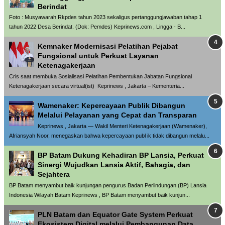
Berindat
Foto : Musyawarah Rkpdes tahun 2023 sekaligus pertanggungjawaban tahap 1
tahun 2022 Desa Berindat. (Dok: Pemdes) Keprinews.com , Lingga - B...
Kemnaker Modernisasi Pelatihan Pejabat
Fungsional untuk Perkuat Layanan
Ketenagakerjaan
Cris saat membuka Sosialisasi Pelatihan Pembentukan Jabatan Fungsional
Ketenagakerjaan secara virtual(ist) Keprinews , Jakarta – Kementeria...
Wamenaker: Kepercayaan Publik Dibangun
Melalui Pelayanan yang Cepat dan Transparan
Keprinews , Jakarta — Wakil Menteri Ketenagakerjaan (Wamenaker),
Afriansyah Noor, menegaskan bahwa kepercayaan publ ik tidak dibangun melalu...
BP Batam Dukung Kehadiran BP Lansia, Perkuat
Sinergi Wujudkan Lansia Aktif, Bahagia, dan
Sejahtera
BP Batam menyambut baik kunjungan pengurus Badan Perlindungan (BP) Lansia
Indonesia Wilayah Batam Keprinews , BP Batam menyambut baik kunjun...
PLN Batam dan Equator Gate System Perkuat
Ekosistem Digital melalui Pembangunan Data