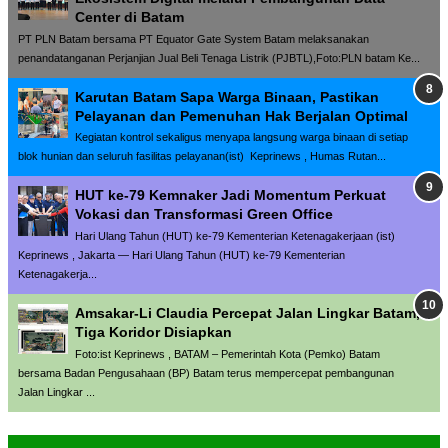
Center di Batam
PT PLN Batam bersama PT Equator Gate System Batam melaksanakan
penandatanganan Perjanjian Jual Beli Tenaga Listrik (PJBTL),Foto:PLN batam Ke...
Karutan Batam Sapa Warga Binaan, Pastikan
Pelayanan dan Pemenuhan Hak Berjalan Optimal
Kegiatan kontrol sekaligus menyapa langsung warga binaan di setiap
blok hunian dan seluruh fasilitas pelayanan(ist) Keprinews , Humas Rutan...
HUT ke-79 Kemnaker Jadi Momentum Perkuat
Vokasi dan Transformasi Green Office
Hari Ulang Tahun (HUT) ke-79 Kementerian Ketenagakerjaan (ist)
Keprinews , Jakarta — Hari Ulang Tahun (HUT) ke-79 Kementerian
Ketenagakerja...
Amsakar-Li Claudia Percepat Jalan Lingkar Batam,
Tiga Koridor Disiapkan
Foto:ist Keprinews , BATAM – Pemerintah Kota (Pemko) Batam
bersama Badan Pengusahaan (BP) Batam terus mempercepat pembangunan
Jalan Lingkar ...