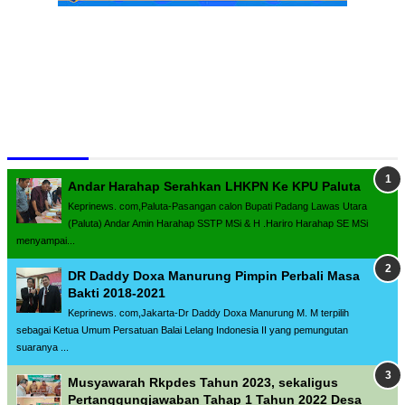
Terpopuler
Andar Harahap Serahkan LHKPN Ke KPU Paluta
Keprinews. com,Paluta-Pasangan calon Bupati Padang Lawas Utara
(Paluta) Andar Amin Harahap SSTP MSi & H .Hariro Harahap SE MSi
menyampai...
DR Daddy Doxa Manurung Pimpin Perbali Masa
Bakti 2018-2021
Keprinews. com,Jakarta-Dr Daddy Doxa Manurung M. M terpilih
sebagai Ketua Umum Persatuan Balai Lelang Indonesia II yang pemungutan
suaranya ...
Musyawarah Rkpdes Tahun 2023, sekaligus
Pertanggungjawaban Tahap 1 Tahun 2022 Desa